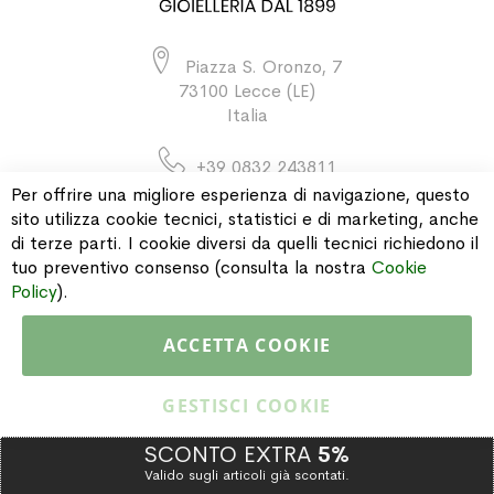
Piazza S. Oronzo, 7
73100 Lecce (LE)
Italia
+39 0832 243811
Per offrire una migliore esperienza di navigazione, questo
sito utilizza cookie tecnici, statistici e di marketing, anche
di terze parti. I cookie diversi da quelli tecnici richiedono il
INFORMAZIONI
tuo preventivo consenso (consulta la nostra
Cookie
Policy
).
PAGAMENTI & SPEDIZIONI
ACCETTA COOKIE
CATALOGO
GESTISCI COOKIE
SCONTO EXTRA
5%
Valido sugli articoli già scontati.
Copyright © 2015 Gioielleria Oreste Troso. All rights reserved. P. IVA