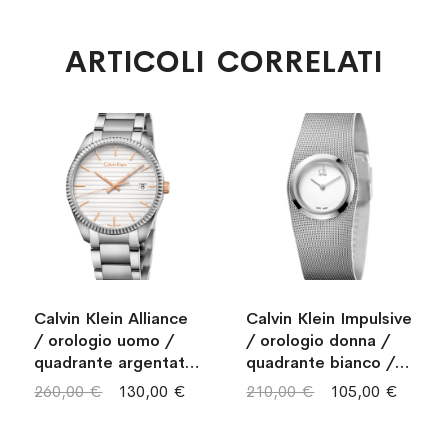
ARTICOLI CORRELATI
Calvin Klein Alliance
Calvin Klein Impulsive
/ orologio uomo /
/ orologio donna /
quadrante argentato
quadrante bianco /
/ cassa e bracciale
cassa e bracciale
260,00 €
130,00 €
210,00 €
105,00 €
acciaio
acciaio