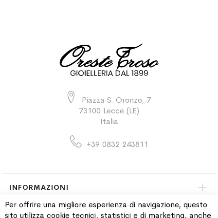
Piazza S. Oronzo, 7
73100 Lecce (LE)
Italia
+39 0832 243811
INFORMAZIONI
Per offrire una migliore esperienza di navigazione, questo
sito utilizza cookie tecnici, statistici e di marketing, anche
PAGAMENTI & SPEDIZIONI