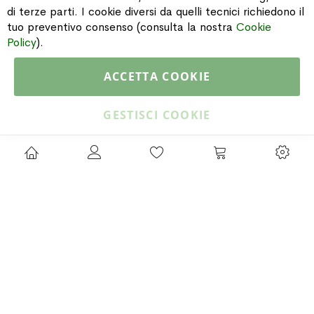
di terze parti. I cookie diversi da quelli tecnici richiedono il
tuo preventivo consenso (consulta la nostra
Cookie
CATALOGO
Policy
).
ACCETTA COOKIE
Copyright © 2015 Gioielleria Oreste Troso. All rights reserved. P. IVA
IT02064590751
GESTISCI COOKIE
Privacy Policy
Cookie Policy