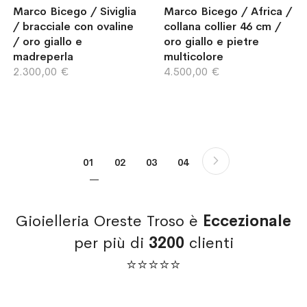
Marco Bicego / Siviglia
Marco Bicego / Africa /
/ bracciale con ovaline
collana collier 46 cm /
/ oro giallo e
oro giallo e pietre
madreperla
multicolore
2.300,00 €
4.500,00 €
Pagina
Pagina
Successivo
Attualmente stai leggendo la pagina
Pagina
Pagina
Pagina
01
02
03
04
Gioielleria Oreste Troso è
Eccezionale
per più di
3200
clienti
⭐⭐⭐⭐⭐