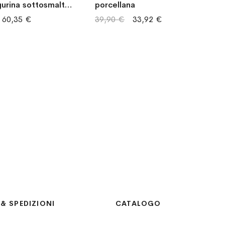
gurina sottosmalto
porcellana
ana
60,35 €
39,90 €
33,92 €
& SPEDIZIONI
CATALOGO