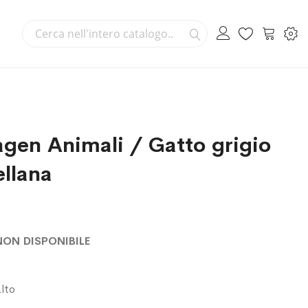
Cerca
Carrello
Cerca
gen Animali / Gatto grigio
ellana
NON DISPONIBILE
lto