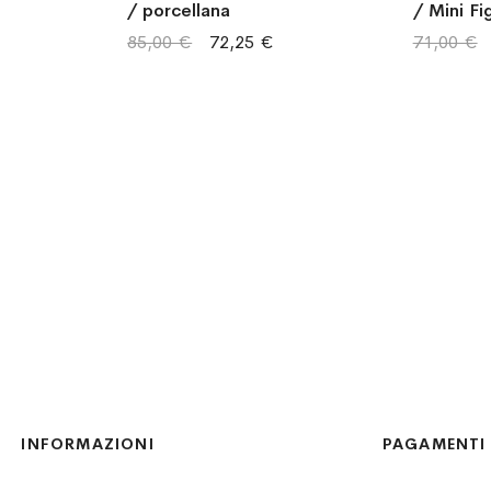
/ porcellana
/ Mini Fi
/ porcell
85,00 €
72,25 €
71,00 €
INFORMAZIONI
PAGAMENTI 