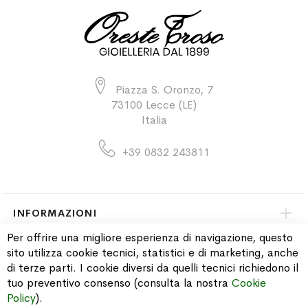
Piazza S. Oronzo, 7
73100 Lecce (LE)
Italia
+39 0832 243811
INFORMAZIONI
Per offrire una migliore esperienza di navigazione, questo
sito utilizza cookie tecnici, statistici e di marketing, anche
PAGAMENTI & SPEDIZIONI
di terze parti. I cookie diversi da quelli tecnici richiedono il
tuo preventivo consenso (consulta la nostra
Cookie
CATALOGO
Policy
).