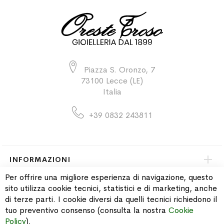
Piazza S. Oronzo, 7
73100 Lecce (LE)
Italia
+39 0832 243811
INFORMAZIONI
Per offrire una migliore esperienza di navigazione, questo
sito utilizza cookie tecnici, statistici e di marketing, anche
PAGAMENTI & SPEDIZIONI
di terze parti. I cookie diversi da quelli tecnici richiedono il
tuo preventivo consenso (consulta la nostra
Cookie
CATALOGO
Policy
).