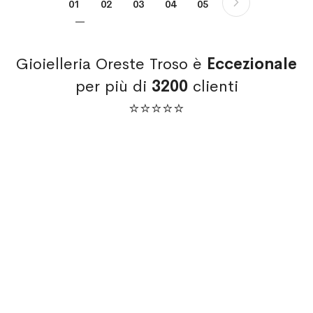
Pagina
Successi
Attualmente stai leggendo la pagina
Pagina
Pagina
Pagina
Pagina
01
02
03
04
05
Gioielleria Oreste Troso è
Eccezionale
per più di
3200
clienti
⭐⭐⭐⭐⭐