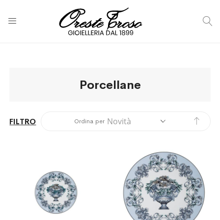
C
Porcellane
Impos
FILTRO
Ordina per