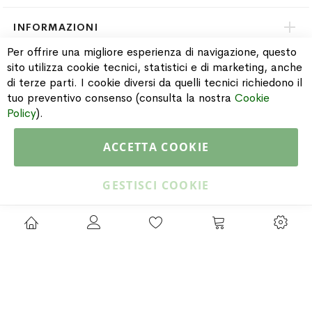
INFORMAZIONI
Per offrire una migliore esperienza di navigazione, questo
sito utilizza cookie tecnici, statistici e di marketing, anche
PAGAMENTI & SPEDIZIONI
di terze parti. I cookie diversi da quelli tecnici richiedono il
tuo preventivo consenso (consulta la nostra
Cookie
CATALOGO
Policy
).
ACCETTA COOKIE
Copyright © 2015 Gioielleria Oreste Troso. All rights reserved. P. IVA
IT02064590751
GESTISCI COOKIE
Privacy Policy
Cookie Policy