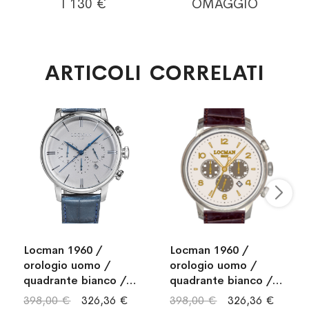
I 130 €
OMAGGIO
ARTICOLI CORRELATI
Locman 1960 /
Locman 1960 /
orologio uomo /
orologio uomo /
quadrante bianco /
quadrante bianco /
cassa acciaio /
cassa acciaio /
398,00 €
326,36 €
398,00 €
326,36 €