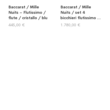
Baccarat / Mille
Baccarat / Mille
Nuits – Flutissimo /
Nuits / set 4
flute / cristallo / blu
bicchieri flutissimo /
cristallo
445,00 €
1.780,00 €