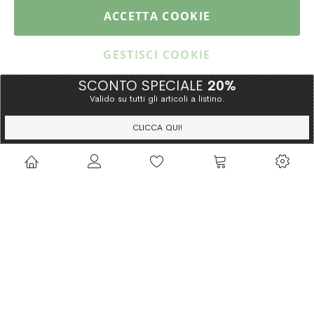
PAGAMENTI & SPEDIZIONI
ACCETTA COOKIE
CATALOGO
GESTISCI COOKIE
SCONTO SPECIALE
20%
Valido su tutti gli articoli a listino.
Copyright © 2015 Gioielleria Oreste Troso. All rights reserved. P. IVA
IT02064590751
CLICCA QUI!
Privacy Policy
Cookie Policy