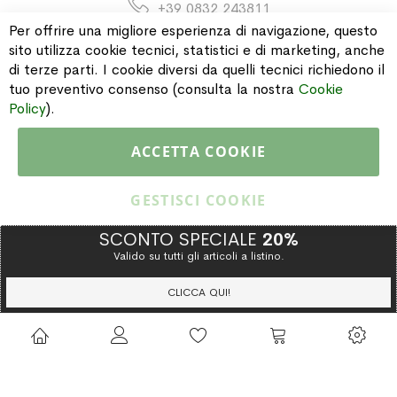
+39 0832 243811
Per offrire una migliore esperienza di navigazione, questo
sito utilizza cookie tecnici, statistici e di marketing, anche
di terze parti. I cookie diversi da quelli tecnici richiedono il
INFORMAZIONI
tuo preventivo consenso (consulta la nostra
Cookie
Policy
).
PAGAMENTI & SPEDIZIONI
ACCETTA COOKIE
CATALOGO
GESTISCI COOKIE
SCONTO SPECIALE
20%
Valido su tutti gli articoli a listino.
Copyright © 2015 Gioielleria Oreste Troso. All rights reserved. P. IVA
IT02064590751
CLICCA QUI!
Privacy Policy
Cookie Policy