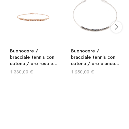
Buonocore /
Buonocore /
bracciale tennis con
bracciale tennis con
catena / oro rosa e
catena / oro bianco,
diamanti brown
diamanti bianchi e
1.330,00 €
1.250,00 €
diamanti neri