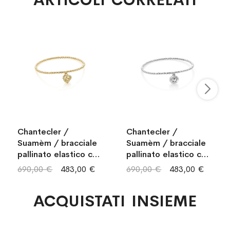
ARTICOLI CORRELATI
Chantecler /
Chantecler /
Suamèm / bracciale
Suamèm / bracciale
pallinato elastico con
pallinato elastico con
ciondolo galletto
ciondolo logo micro /
690,00 €
483,00 €
690,00 €
483,00 €
micro / oro giallo 9kt
oro bianco 9kt /
/ misura M
misura M
ACQUISTATI INSIEME