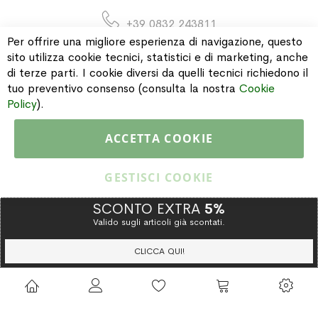
+39 0832 243811
Per offrire una migliore esperienza di navigazione, questo
sito utilizza cookie tecnici, statistici e di marketing, anche
di terze parti. I cookie diversi da quelli tecnici richiedono il
INFORMAZIONI
tuo preventivo consenso (consulta la nostra
Cookie
Policy
).
PAGAMENTI & SPEDIZIONI
ACCETTA COOKIE
CATALOGO
GESTISCI COOKIE
SCONTO EXTRA
5%
Valido sugli articoli già scontati.
Copyright © 2015 Gioielleria Oreste Troso. All rights reserved. P. IVA
IT02064590751
CLICCA QUI!
Privacy Policy
Cookie Policy