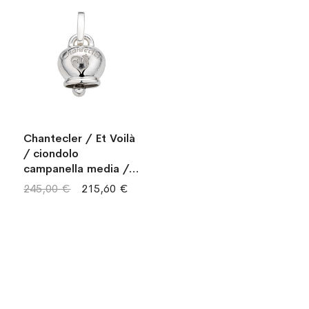
Chantecler / Et Voilà
/ ciondolo
campanella media /
argento
245,00 €
215,60 €