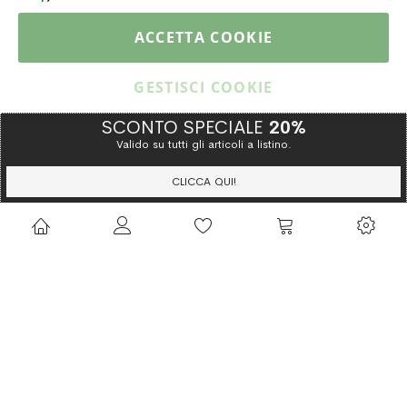
PAGAMENTI & SPEDIZIONI
ACCETTA COOKIE
CATALOGO
GESTISCI COOKIE
SCONTO SPECIALE
20%
Valido su tutti gli articoli a listino.
Copyright © 2015 Gioielleria Oreste Troso. All rights reserved. P. IVA
IT02064590751
CLICCA QUI!
Privacy Policy
Cookie Policy