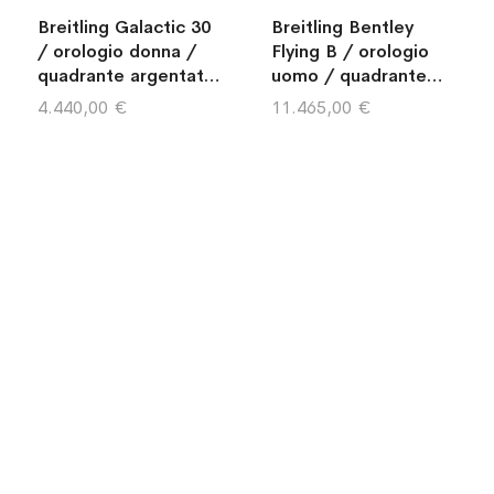
Breitling Galactic 30
Breitling Bentley
/ orologio donna /
Flying B / orologio
quadrante argentato
uomo / quadrante
/ cassa e bracciale
argentato con
4.440,00 €
11.465,00 €
acciaio
madreperla / cassa
acciaio / cinturino
pelle marrone