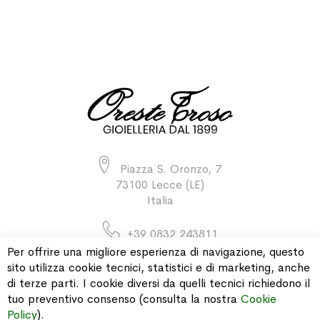
Piazza S. Oronzo, 7
73100 Lecce (LE)
Italia
+39 0832 243811
Per offrire una migliore esperienza di navigazione, questo
sito utilizza cookie tecnici, statistici e di marketing, anche
di terze parti. I cookie diversi da quelli tecnici richiedono il
INFORMAZIONI
tuo preventivo consenso (consulta la nostra
Cookie
Policy
).