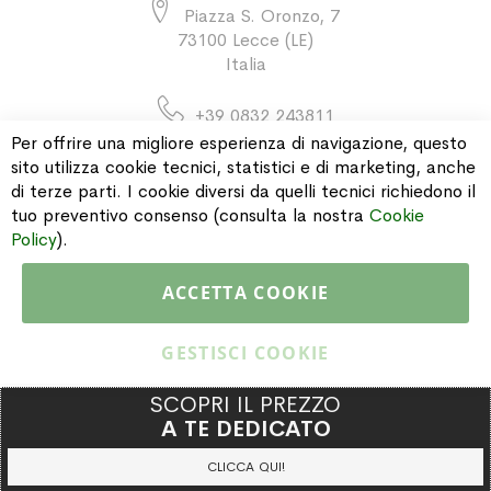
Piazza S. Oronzo, 7
73100 Lecce (LE)
Italia
+39 0832 243811
Per offrire una migliore esperienza di navigazione, questo
sito utilizza cookie tecnici, statistici e di marketing, anche
di terze parti. I cookie diversi da quelli tecnici richiedono il
INFORMAZIONI
tuo preventivo consenso (consulta la nostra
Cookie
Policy
).
PAGAMENTI & SPEDIZIONI
ACCETTA COOKIE
CATALOGO
GESTISCI COOKIE
SCOPRI IL PREZZO
A TE DEDICATO
Copyright © 2015 Gioielleria Oreste Troso. All rights reserved. P. IVA
IT02064590751
CLICCA QUI!