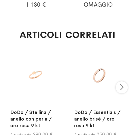
I 130 €
OMAGGIO
ARTICOLI CORRELATI
DoDo / Stellina /
DoDo / Essentials /
anello con perla /
anello brisè / oro
oro rosa 9 kt
rosa 9 kt
290,00 €
350,00 €
A partire da
A partire da