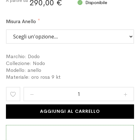
A partire da
290,00 €
Disponibile
Misura Anello
Marchio: Dodo
Collezione: Nodo
Modello: anello
Materiale: oro rosa 9 kt
Aggiungi
alla
AGGIUNGI AL CARRELLO
lista
desideri