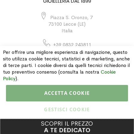
Piazza S. Oronzo, 7
73100 Lecce (LE)
Italia
+39 0832 243811
Per offrire una migliore esperienza di navigazione, questo
sito utilizza cookie tecnici, statistici e di marketing, anche
di terze parti. I cookie diversi da quelli tecnici richiedono il
INFORMAZIONI
tuo preventivo consenso (consulta la nostra
Cookie
Policy
).
PAGAMENTI & SPEDIZIONI
ACCETTA COOKIE
CATALOGO
GESTISCI COOKIE
SCOPRI IL PREZZO
A TE DEDICATO
Copyright © 2015 Gioielleria Oreste Troso. All rights reserved. P. IVA