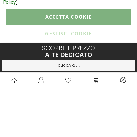
Policy
).
PAGAMENTI & SPEDIZIONI
ACCETTA COOKIE
CATALOGO
GESTISCI COOKIE
SCOPRI IL PREZZO
A TE DEDICATO
Copyright © 2015 Gioielleria Oreste Troso. All rights reserved. P. IVA
IT02064590751
CLICCA QUI!
Privacy Policy
Cookie Policy