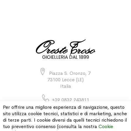
Piazza S. Oronzo, 7
73100 Lecce (LE)
Italia
+39 0832 243811
Per offrire una migliore esperienza di navigazione, questo
sito utilizza cookie tecnici, statistici e di marketing, anche
di terze parti. I cookie diversi da quelli tecnici richiedono il
INFORMAZIONI
tuo preventivo consenso (consulta la nostra
Cookie