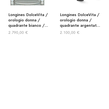
Longines DolceVita /
Longines DolceVita /
orologio donna /
orologio donna /
quadrante bianco /
quadrante argentato
cassa in acciaio e
/ cassa e bracciale
2.790,00 €
2.100,00 €
diamanti / bracciale
acciaio
acciaio