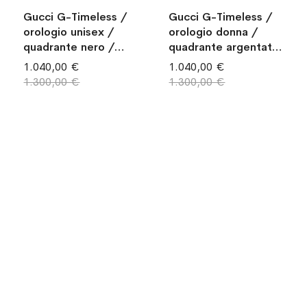
Gucci G-Timeless /
Gucci G-Timeless /
orologio unisex /
orologio donna /
quadrante nero /
quadrante argentato
cassa e bracciale
/ cassa e bracciale
1.040,00 €
1.040,00 €
acciaio
acciaio
1.300,00 €
1.300,00 €