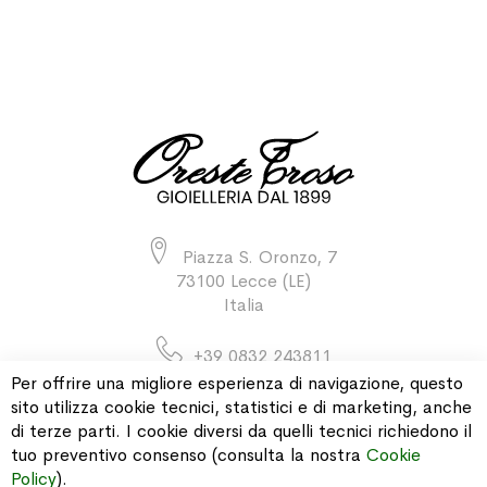
Piazza S. Oronzo, 7
73100 Lecce (LE)
Italia
+39 0832 243811
Per offrire una migliore esperienza di navigazione, questo
sito utilizza cookie tecnici, statistici e di marketing, anche
di terze parti. I cookie diversi da quelli tecnici richiedono il
INFORMAZIONI
tuo preventivo consenso (consulta la nostra
Cookie
Policy
).