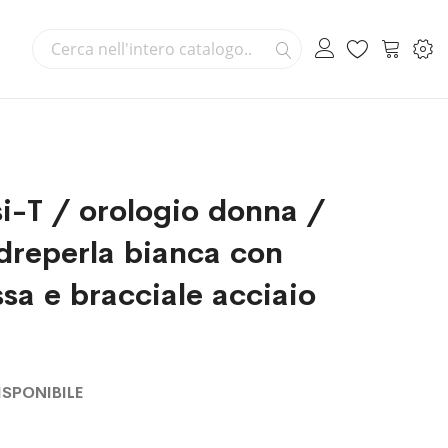
Cerca
Carrello
Cerca
i-T / orologio donna /
reperla bianca con
sa e bracciale acciaio
SPONIBILE