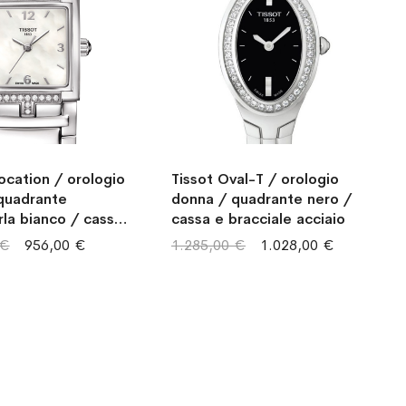
ocation / orologio
Tissot Oval-T / orologio
quadrante
donna / quadrante nero /
la bianco / cassa
cassa e bracciale acciaio
le acciaio
 €
956,00 €
1.285,00 €
1.028,00 €