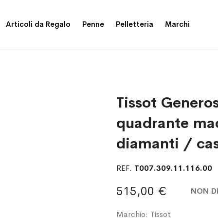
Articoli da Regalo
Penne
Pelletteria
Marchi
Tissot Generos
quadrante mad
diamanti / cas
REF.
T007.309.11.116.00
515,00 €
NON DI
Marchio: Tissot