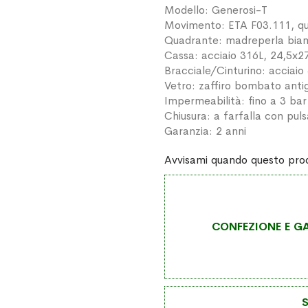
Modello: Generosi-T
Movimento: ETA F03.111, q
Quadrante: madreperla bian
Cassa: acciaio 316L, 24,5x
Bracciale/Cinturino: acciaio
Vetro: zaffiro bombato antig
Impermeabilità: fino a 3 bar
Chiusura: a farfalla con puls
Garanzia: 2 anni
Avvisami quando questo prod
CONFEZIONE E GA
S