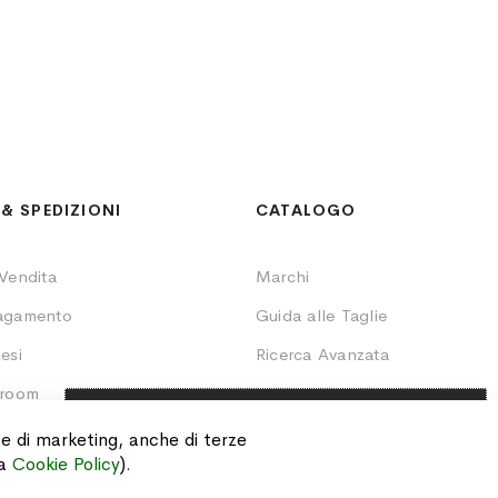
& SPEDIZIONI
CATALOGO
 Vendita
Marchi
Pagamento
Guida alle Taglie
esi
Ricerca Avanzata
wroom
Lista Nozze
SCOPRI IL PREZZO
Ordini
i e di marketing, anche di terze
A TE DEDICATO
ra
Cookie Policy
).