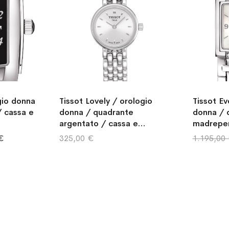
gio donna
Tissot Lovely / orologio
Tissot Ev
/ cassa e
donna / quadrante
donna / 
argentato / cassa e
madreper
bracciale acciaio
e braccia
€
325,00 €
1.195,00