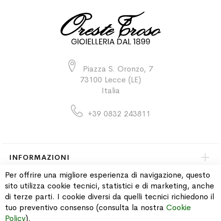
Piazza S. Oronzo, 7
73100 Lecce (LE)
Italia
+39 0832 243811
INFORMAZIONI
Per offrire una migliore esperienza di navigazione, questo
sito utilizza cookie tecnici, statistici e di marketing, anche
PAGAMENTI & SPEDIZIONI
di terze parti. I cookie diversi da quelli tecnici richiedono il
tuo preventivo consenso (consulta la nostra
Cookie
CATALOGO
Policy
).