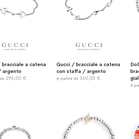
 bracciale a catena
Gucci / bracciale a catena
DoD
/ argento
con staffa / argento
bra
296,00 €
360,00 €
gia
 da
A partire da
A pa