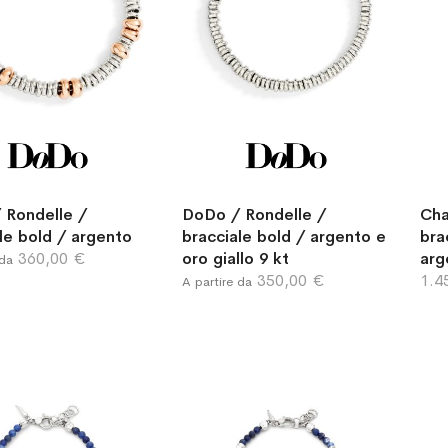
 Rondelle /
DoDo / Rondelle /
Cha
le bold / argento
bracciale bold / argento e
bra
360,00 €
oro giallo 9 kt
arg
 da
350,00 €
1.4
A partire da