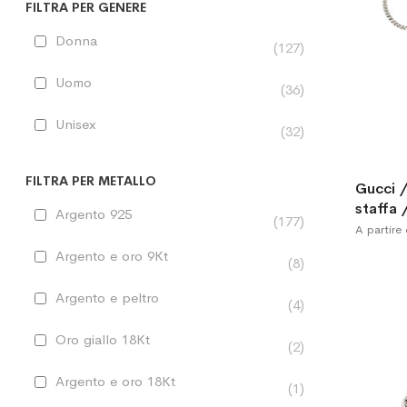
FILTRA PER GENERE
Donna
127
Uomo
36
Unisex
32
FILTRA PER METALLO
Gucci /
staffa 
Argento 925
177
A partire
Argento e oro 9Kt
8
Argento e peltro
4
Oro giallo 18Kt
2
Argento e oro 18Kt
1