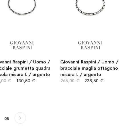
vanni Raspini / Uomo /
Giovanni Raspini / Uomo /
cciale grumetta quadra
bracciale maglia ottagono
cola misura L / argento
misura L / argento
,00 €
130,50 €
265,00 €
238,50 €
Pagina
Successivo
do la pagina
na
Pagina
05