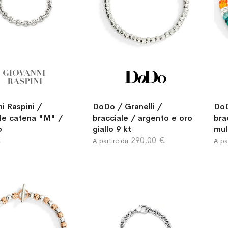
i Raspini /
DoDo / Granelli /
DoD
ale catena "M" /
bracciale / argento e oro
bra
o
giallo 9 kt
mul
€
290,00 €
A partire da
A pa