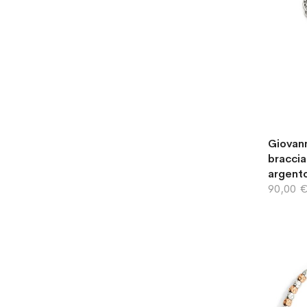
Giovann
bracci
argent
90,00 