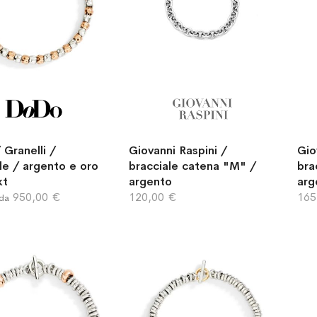
Granelli /
Giovanni Raspini /
Gio
le / argento e oro
bracciale catena "M" /
bra
kt
argento
arg
950,00 €
120,00 €
165
 da