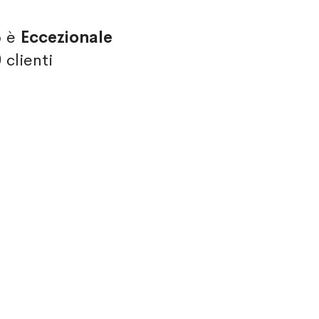
o è
Eccezionale
0
clienti