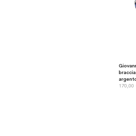
Giovann
braccia
argento
170,00