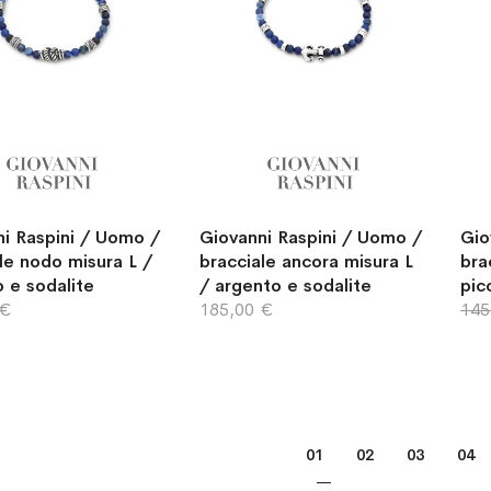
i Raspini / Uomo /
Giovanni Raspini / Uomo /
Gio
le nodo misura L /
bracciale ancora misura L
bra
 e sodalite
/ argento e sodalite
pic
 €
185,00 €
145
Pagina
Attualmente stai leggen
Pagina
Pagina
Pagi
01
02
03
04