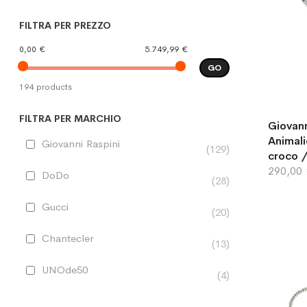
FILTRA PER PREZZO
0,00 €
5.749,99 €
GO
194 products
FILTRA PER MARCHIO
Giovann
Animali
Giovanni Raspini
129
croco 
290,00
DoDo
28
Gucci
20
Chantecler
13
UNOde50
4