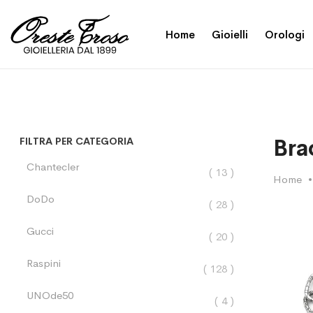
Home
Gioielli
Orologi
Bra
FILTRA PER CATEGORIA
Chantecler
elementi
13
Home
DoDo
elementi
28
Gucci
elementi
20
Raspini
elementi
128
UNOde50
elementi
4