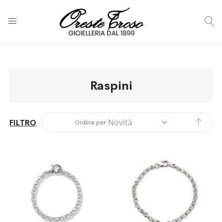
C
Raspini
Impos
FILTRO
Ordina per