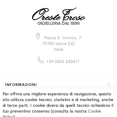
Piazza S. Oronzo, 7
73100 Lecce (LE)
Italia
+39 0832 243811
INFORMAZIONI
Per offrire una migliore esperienza di navigazione, questo
sito utilizza cookie tecnici, statistici e di marketing, anche
PAGAMENTI & SPEDIZIONI
di terze parti. I cookie diversi da quelli tecnici richiedono il
tuo preventivo consenso (consulta la nostra
Cookie
CATALOGO
Policy
).