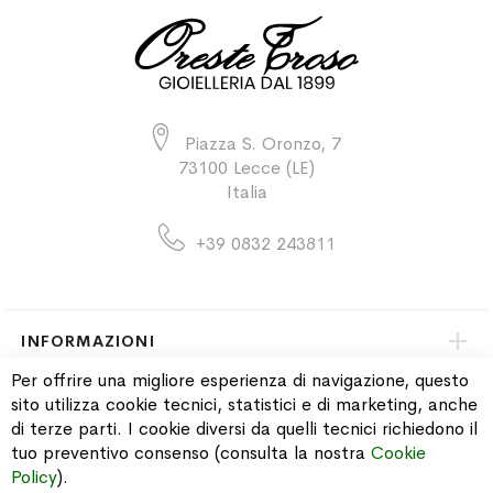
Piazza S. Oronzo, 7
73100 Lecce (LE)
Italia
+39 0832 243811
INFORMAZIONI
Per offrire una migliore esperienza di navigazione, questo
sito utilizza cookie tecnici, statistici e di marketing, anche
PAGAMENTI & SPEDIZIONI
di terze parti. I cookie diversi da quelli tecnici richiedono il
tuo preventivo consenso (consulta la nostra
Cookie
CATALOGO
Policy
).