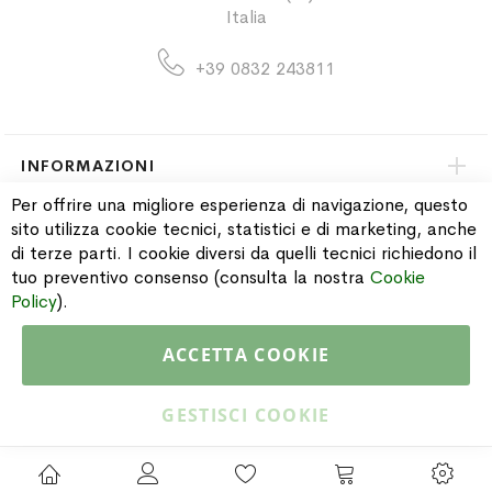
Italia
+39 0832 243811
INFORMAZIONI
Per offrire una migliore esperienza di navigazione, questo
sito utilizza cookie tecnici, statistici e di marketing, anche
PAGAMENTI & SPEDIZIONI
di terze parti. I cookie diversi da quelli tecnici richiedono il
tuo preventivo consenso (consulta la nostra
Cookie
CATALOGO
Policy
).
ACCETTA COOKIE
Copyright © 2015 Gioielleria Oreste Troso. All rights reserved. P. IVA
IT02064590751
GESTISCI COOKIE
Privacy Policy
Cookie Policy