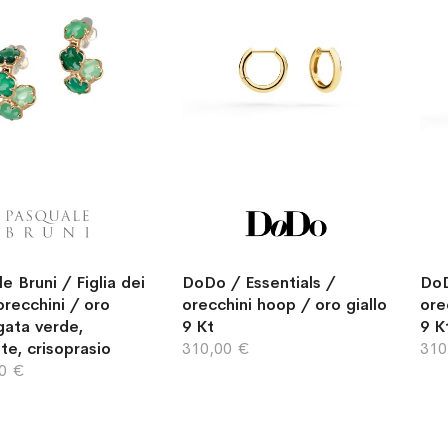
e Bruni / Figlia dei
DoDo / Essentials /
DoD
 orecchini / oro
orecchini hoop / oro giallo
ore
gata verde,
9 Kt
9 K
te, crisoprasio
310,00 €
310
00 €