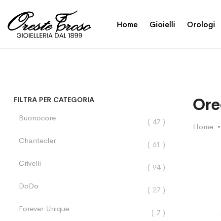
Home
Gioielli
Orologi
Ore
FILTRA PER CATEGORIA
Buonocore
elementi
47
Home
Chantecler
elementi
61
Crivelli
elementi
94
DoDo
elementi
27
Forever Unique
elementi
7