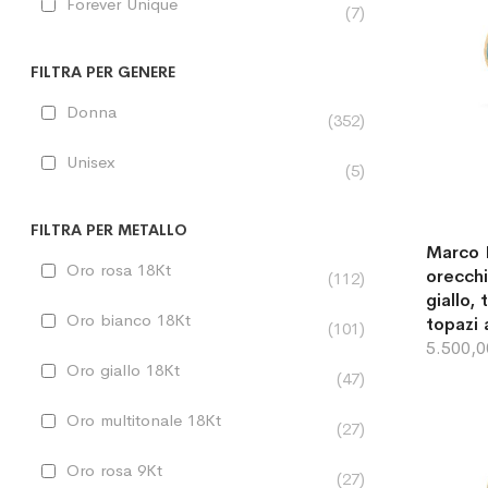
Forever Unique
7
FILTRA PER GENERE
Donna
352
Unisex
5
FILTRA PER METALLO
Marco B
Oro rosa 18Kt
orecchi
112
giallo,
Oro bianco 18Kt
topazi 
101
5.500,
Oro giallo 18Kt
47
Oro multitonale 18Kt
27
Oro rosa 9Kt
27