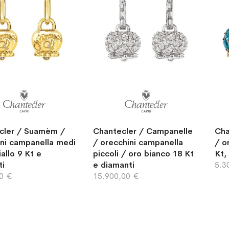
cler / Suamèm /
Chantecler / Campanelle
Cha
ini campanella medi
/ orecchini campanella
/ o
iallo 9 Kt e
piccoli / oro bianco 18 Kt
Kt,
ti
e diamanti
5.3
00 €
15.900,00 €