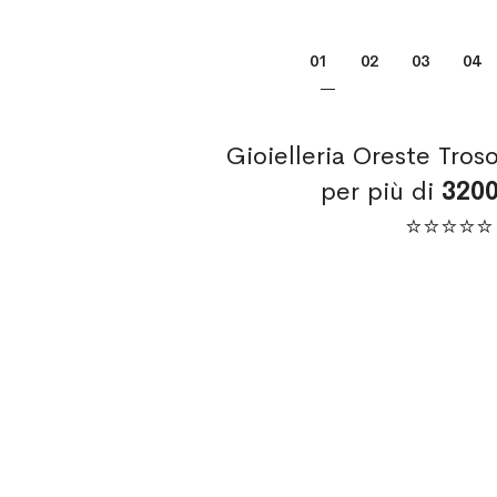
Pagina
Attualmente stai leggen
Pagina
Pagina
Pagi
01
02
03
04
Gioielleria Oreste Tros
per più di
320
⭐⭐⭐⭐⭐