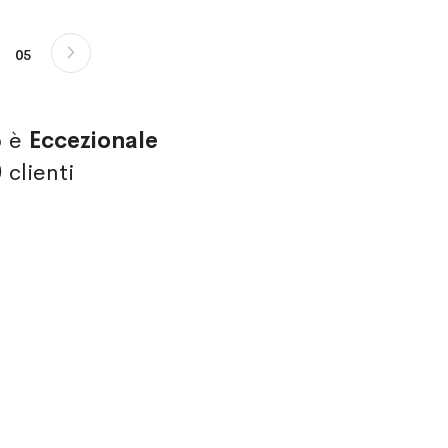
Pagina
Successivo
do la pagina
na
Pagina
05
o è
Eccezionale
0
clienti