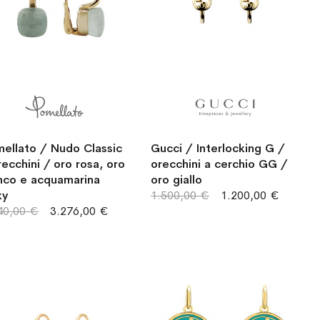
ellato / Nudo Classic
Gucci / Interlocking G /
recchini / oro rosa, oro
orecchini a cerchio GG /
nco e acquamarina
oro giallo
ky
1.500,00 €
1.200,00 €
40,00 €
3.276,00 €