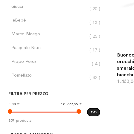
Gucci
elementi
20
leBebè
elementi
13
Marco Bicego
elementi
25
Pasquale Bruni
elementi
17
Buonoc
Pippo Perez
orecchi
elementi
4
smerald
bianchi
Pomellato
elementi
42
1.460,
FILTRA PER PREZZO
0,00 €
15.999,99 €
GO
357 products