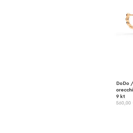
DoDo / 
orecchi
9 kt
560,00