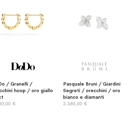
o / Granelli /
Pasquale Bruni / Giardini
cchini hoop / oro giallo
Segreti / orecchini / oro
kt
bianco e diamanti
00,00 €
3.380,00 €