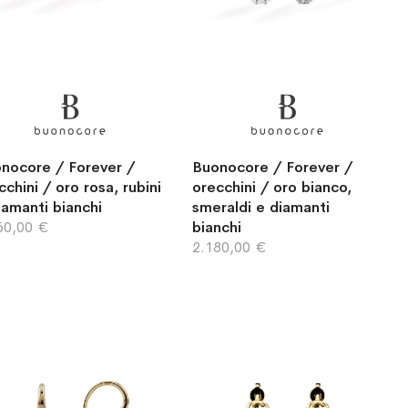
nocore / Forever /
Buonocore / Forever /
cchini / oro rosa, rubini
orecchini / oro bianco,
iamanti bianchi
smeraldi e diamanti
60,00 €
bianchi
2.180,00 €