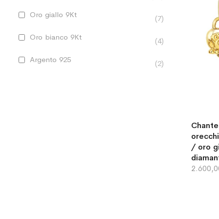
Oro giallo 9Kt
7
Oro bianco 9Kt
4
Argento 925
2
Chante
orecch
/ oro g
diaman
2.600,