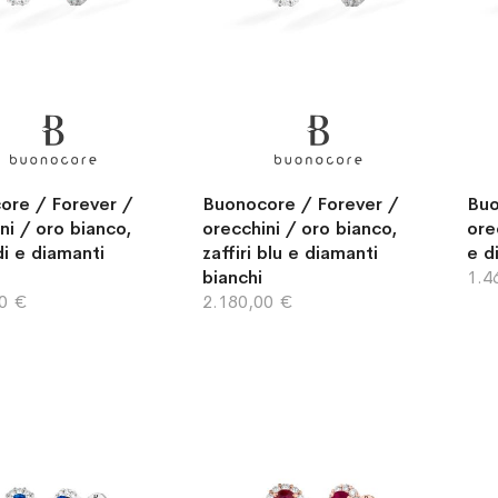
ore / Forever /
Buonocore / Forever /
Buo
ni / oro bianco,
orecchini / oro bianco,
ore
i e diamanti
zaffiri blu e diamanti
e d
bianchi
1.4
00 €
2.180,00 €