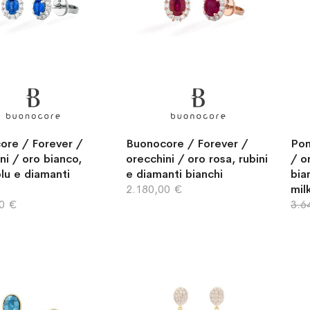
ore / Forever /
Buonocore / Forever /
Pom
ni / oro bianco,
orecchini / oro rosa, rubini
/ o
 blu e diamanti
e diamanti bianchi
bia
2.180,00 €
mil
00 €
3.6