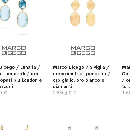
icego / Lunaria /
Marco Bicego / Siviglia /
Mar
ni pendenti / oro
orecchini tripli pendenti /
Col
 topazi blu London e
oro giallo, oro bianco e
/ o
azzurri
diamanti
tur
00 €
2.850,00 €
1.5