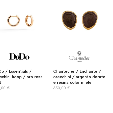
o / Essentials /
Chantecler / Enchantè /
cchini hoop / oro rosa
orecchini / argento dorato
t
e resina color miele
,00 €
850,00 €