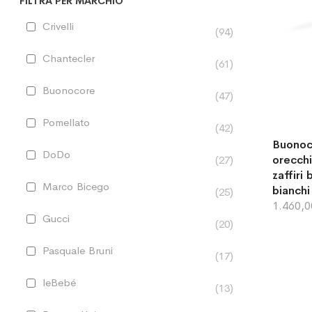
FILTRA PER MARCHIO
Crivelli
94
Chantecler
61
Buonocore
47
Pomellato
42
Buonoc
DoDo
orecchi
27
zaffiri
Marco Bicego
bianchi
25
1.460,
Gucci
20
Pasquale Bruni
17
leBebé
13