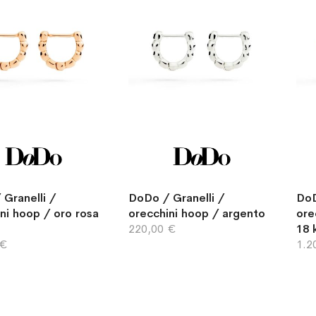
Granelli /
DoDo / Granelli /
DoD
ni hoop / oro rosa
orecchini hoop / argento
ore
220,00 €
18 
 €
1.2