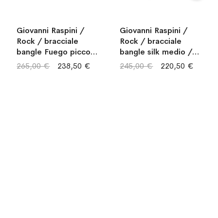
Giovanni Raspini /
Giovanni Raspini /
Rock / bracciale
Rock / bracciale
bangle Fuego piccolo
bangle silk medio /
/ argento
argento
265,00 €
238,50 €
245,00 €
220,50 €