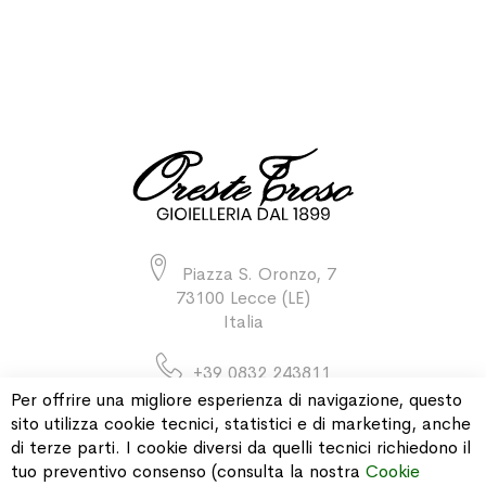
Piazza S. Oronzo, 7
73100 Lecce (LE)
Italia
+39 0832 243811
Per offrire una migliore esperienza di navigazione, questo
sito utilizza cookie tecnici, statistici e di marketing, anche
di terze parti. I cookie diversi da quelli tecnici richiedono il
INFORMAZIONI
tuo preventivo consenso (consulta la nostra
Cookie