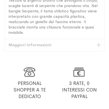
Texture di argento brunito che avvolgono il corpo,
scaglie lucenti di serpente che prendono vita. Nel
bangle Serpente, il tema stilistico figurativo viene
interpretato con grande capacità plastica,
realizzando un gioiello dal fascino eterno. Il
bracciale monta una chiusura funzionale e quasi
invisibile.
Maggiori Informazioni


PERSONAL
3 RATE, 0
SHOPPER
A TE
INTERESSI
CON
DEDICATO
PAYPAL