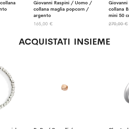
 collana
Giovanni Raspini / Uomo /
Giovanni
nto
collana maglia popcorn /
collana B
argento
mini 50 
165,00 €
270,00 €
ACQUISTATI INSIEME