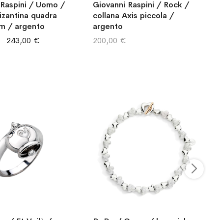
 Raspini / Uomo /
Giovanni Raspini / Rock /
izantina quadra
collana Axis piccola /
cm / argento
argento
243,00 €
200,00 €