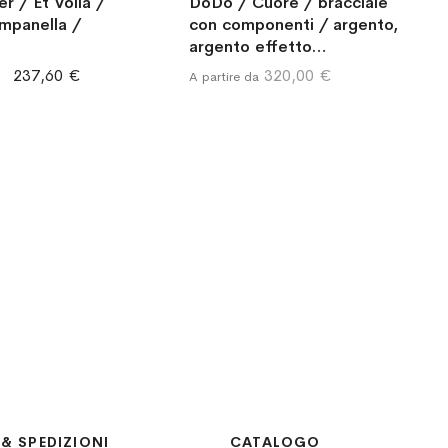
r / Et Voilà /
DoDo / Cuore / bracciale
ampanella /
con componenti / argento,
argento effetto
diamantato e oro rosa 9 kt
237,60 €
320,00 €
A partire da
& SPEDIZIONI
CATALOGO