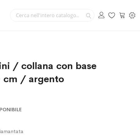
Cerca
Carrello
Cerca
ni / collana con base
 cm / argento
PONIBILE
diamantata