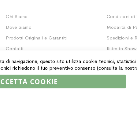
Chi Siamo
Condizioni di
Dove Siamo
Modalità di 
Prodotti Originali e Garantiti
Spedizioni e R
Contatti
Ritiro in Sho
Monitoraggio 
za di navigazione, questo sito utilizza cookie tecnici, statistic
 tecnici richiedono il tuo preventivo consenso (consulta la nost
CCETTA COOKIE
02064590751