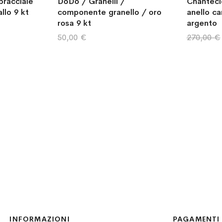
bracciale
DoDo / Granelli /
Chantecle
llo 9 kt
componente granello / oro
anello c
rosa 9 kt
argento
50,00 €
270,00 €
INFORMAZIONI
PAGAMENTI 