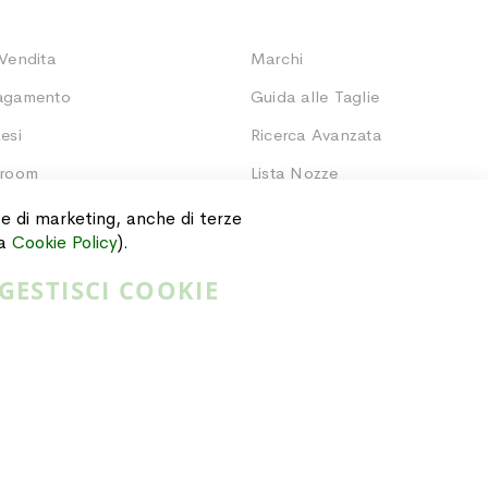
 Vendita
Marchi
Pagamento
Guida alle Taglie
esi
Ricerca Avanzata
wroom
Lista Nozze
Ordini
i e di marketing, anche di terze
ra
Cookie Policy
).
GESTISCI COOKIE
Privacy Policy
Cookie Policy