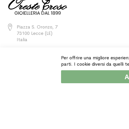
Piazza S. Oronzo, 7
73100 Lecce (LE)
Italia
+39 0832 243811
Per offrire una migliore esperien
parti. I cookie diversi da quelli
A
Copyright © 2015 Gioielleria Oreste Troso. All rights reserved. P. IVA IT