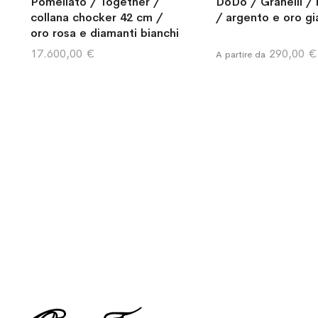
Pomellato / Together /
DoDo / Granelli / 
collana chocker 42 cm /
/ argento e oro gia
oro rosa e diamanti bianchi
17.600,00 €
290,00 €
A partire da