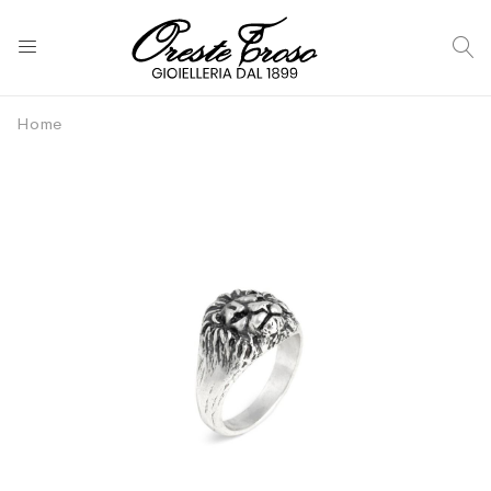
C
Home