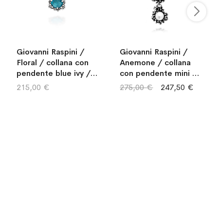
Giovanni Raspini /
Giovanni Raspini /
Floral / collana con
Anemone / collana
pendente blue ivy /
con pendente mini /
argento e cristallo
argento e perle
215,00 €
275,00 €
247,50 €
azzurro
naturali