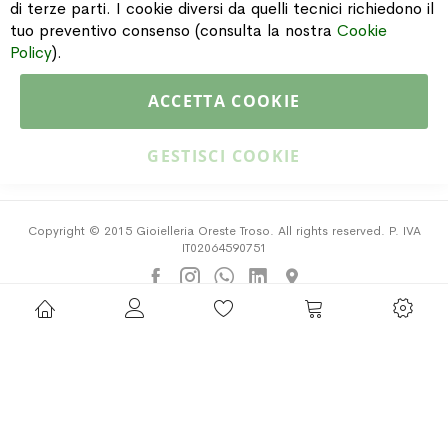
di terze parti. I cookie diversi da quelli tecnici richiedono il
INFORMAZIONI
tuo preventivo consenso (consulta la nostra
Cookie
Policy
).
PAGAMENTI & SPEDIZIONI
ACCETTA COOKIE
CATALOGO
GESTISCI COOKIE
Copyright © 2015 Gioielleria Oreste Troso. All rights reserved. P. IVA
IT02064590751
Privacy Policy
Cookie Policy