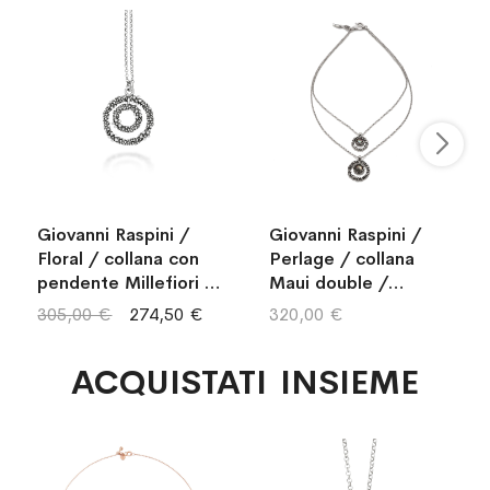
Giovanni Raspini /
Giovanni Raspini /
Floral / collana con
Perlage / collana
pendente Millefiori /
Maui double /
argento
argento, madreperla
305,00 €
274,50 €
320,00 €
e quarzo ialino
ACQUISTATI INSIEME