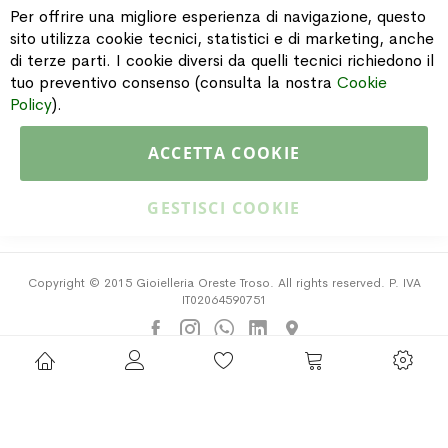
Per offrire una migliore esperienza di navigazione, questo
sito utilizza cookie tecnici, statistici e di marketing, anche
di terze parti. I cookie diversi da quelli tecnici richiedono il
INFORMAZIONI
tuo preventivo consenso (consulta la nostra
Cookie
Policy
).
PAGAMENTI & SPEDIZIONI
ACCETTA COOKIE
CATALOGO
GESTISCI COOKIE
Copyright © 2015 Gioielleria Oreste Troso. All rights reserved. P. IVA
IT02064590751
Privacy Policy
Cookie Policy