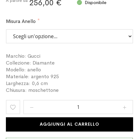
A partire da
256,00 €
Disponibile
Misura Anello
Marchio: Gucci
Collezione: Diamante
Modello: anello
Materiale: argento 925
Larghezza: 0,6 cm
Chiusura: moschettone
Aggiungi
alla
AGGIUNGI AL CARRELLO
lista