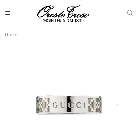
C
Home