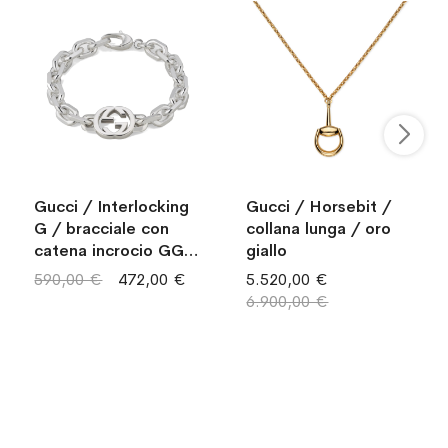
Gucci / Interlocking
Gucci / Horsebit /
G / bracciale con
collana lunga / oro
catena incrocio GG /
giallo
argento
590,00 €
472,00 €
5.520,00 €
6.900,00 €