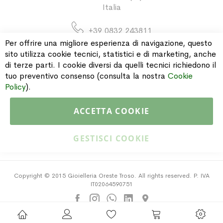
Italia
+39 0832 243811
Per offrire una migliore esperienza di navigazione, questo
sito utilizza cookie tecnici, statistici e di marketing, anche
di terze parti. I cookie diversi da quelli tecnici richiedono il
INFORMAZIONI
tuo preventivo consenso (consulta la nostra
Cookie
Policy
).
PAGAMENTI & SPEDIZIONI
ACCETTA COOKIE
CATALOGO
GESTISCI COOKIE
Copyright © 2015 Gioielleria Oreste Troso. All rights reserved. P. IVA
IT02064590751
Privacy Policy
Cookie Policy