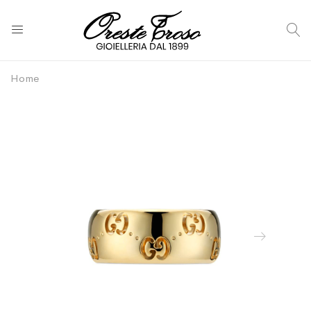
C
Home