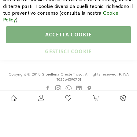
di terze parti. I cookie diversi da quelli tecnici richiedono il
INFORMAZIONI
tuo preventivo consenso (consulta la nostra
Cookie
Policy
).
PAGAMENTI & SPEDIZIONI
ACCETTA COOKIE
CATALOGO
GESTISCI COOKIE
Copyright © 2015 Gioielleria Oreste Troso. All rights reserved. P. IVA
IT02064590751
Privacy Policy
Cookie Policy