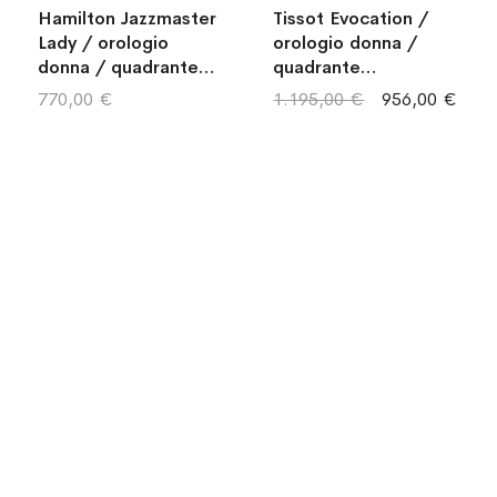
Hamilton Jazzmaster
Tissot Evocation /
Lady / orologio
orologio donna /
donna / quadrante
quadrante
blu / cassa e
madreperla bianco /
770,00 €
1.195,00 €
956,00 €
bracciale acciaio
cassa e bracciale
acciaio