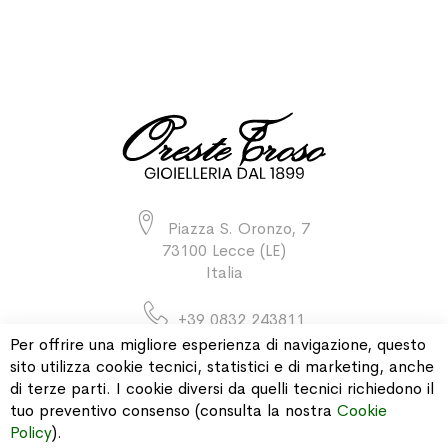
Piazza S. Oronzo, 7
73100 Lecce (LE)
Italia
+39 0832 243811
Per offrire una migliore esperienza di navigazione, questo
sito utilizza cookie tecnici, statistici e di marketing, anche
di terze parti. I cookie diversi da quelli tecnici richiedono il
INFORMAZIONI
tuo preventivo consenso (consulta la nostra
Cookie
Policy
).