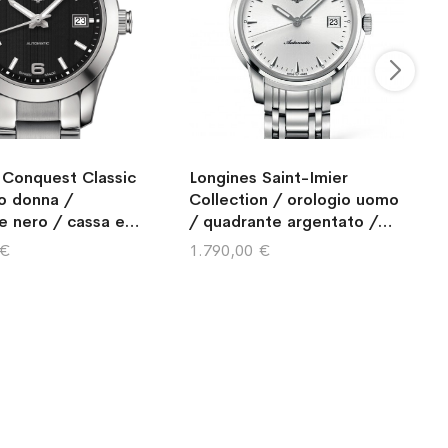
 Conquest Classic
Longines Saint-Imier
io donna /
Collection / orologio uomo
e nero / cassa e
/ quadrante argentato /
 acciaio
cassa e bracciale acciaio
 €
1.790,00 €