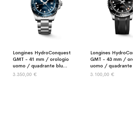
Longines HydroConquest
Longines HydroCo
GMT - 41 mm / orologio
GMT - 43 mm / or
uomo / quadrante blu
uomo / quadrante 
"soleil" / cassa e bracciale
cassa e bracciale 
3.350,00 €
3.100,00 €
acciaio