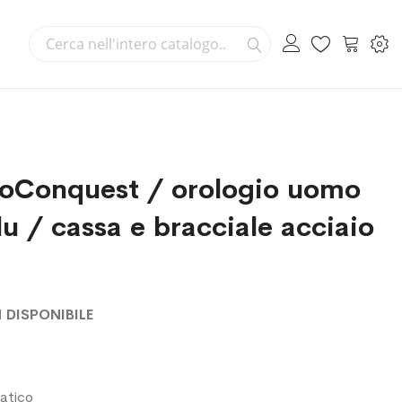
Cerca
Carrello
Cerca
roConquest / orologio uomo
u / cassa e bracciale acciaio
 DISPONIBILE
atico