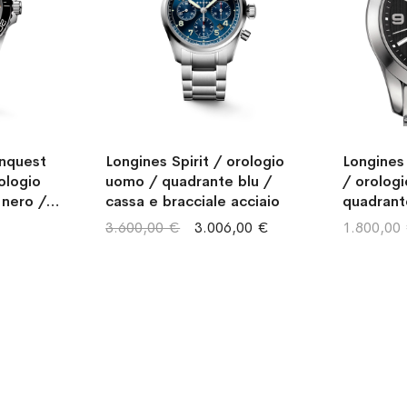
nquest
Longines Spirit / orologio
Longines
ologio
uomo / quadrante blu /
/ orolog
nero /
cassa e bracciale acciaio
quadrant
acciaio
bracciale
3.600,00 €
3.006,00 €
1.800,00