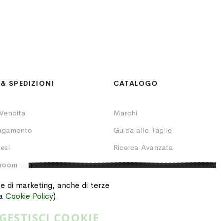
& SPEDIZIONI
CATALOGO
 Vendita
Marchi
Pagamento
Guida alle Taglie
esi
Ricerca Avanzata
wroom
Lista Nozze
SCOPRI IL PREZZO
Ordini
i e di marketing, anche di terze
A TE DEDICATO
ra
Cookie Policy
).
GESTISCI COOKIE
CLICCA QUI!