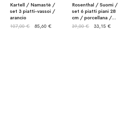
Kartell / Namastè /
Rosenthal / Suomi /
set 3 piatti-vassoi /
set 6 piatti piani 28
arancio
cm / porcellana /
bianca
107,00 €
85,60 €
39,00 €
33,15 €