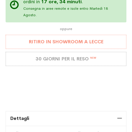
ordini in
17 ore, 34 minuti
.
Consegna in aree remote e isole entro Martedì 18
Agosto.
oppure
RITIRO IN SHOWROOM A LECCE
30 GIORNI PER IL RESO
NEW
Dettagli