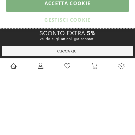
ACCETTA COOKIE
CATALOGO
GESTISCI COOKIE
SCONTO EXTRA
5%
Valido sugli articoli già scontati.
Copyright © 2015 Gioielleria Oreste Troso. All rights reserved. P. IVA
IT02064590751
CLICCA QUI!
Privacy Policy
Cookie Policy