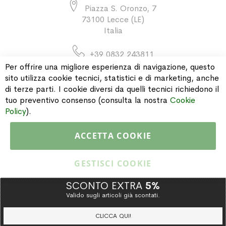
Piazza S. Oronzo, 7
73100 Lecce (LE)
Italia
+39 0832 243811
Per offrire una migliore esperienza di navigazione, questo
sito utilizza cookie tecnici, statistici e di marketing, anche
di terze parti. I cookie diversi da quelli tecnici richiedono il
INFORMAZIONI
tuo preventivo consenso (consulta la nostra
Cookie
Policy
).
PAGAMENTI & SPEDIZIONI
ACCETTA COOKIE
CATALOGO
GESTISCI COOKIE
SCONTO EXTRA
5%
Valido sugli articoli già scontati.
Copyright © 2015 Gioielleria Oreste Troso. All rights reserved. P. IVA
IT02064590751
CLICCA QUI!