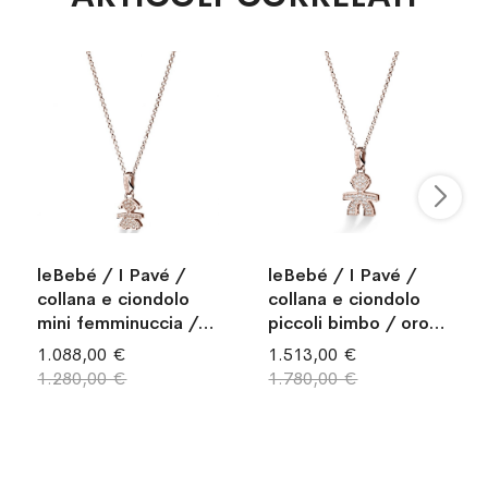
leBebé / I Pavé /
leBebé / I Pavé /
collana e ciondolo
collana e ciondolo
mini femminuccia /
piccoli bimbo / oro
oro rosa e diamanti
rosa e diamanti
1.088,00 €
1.513,00 €
1.280,00 €
1.780,00 €