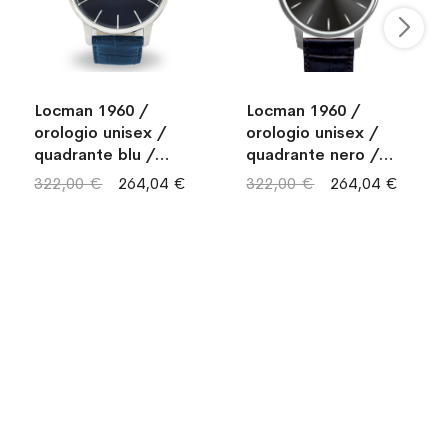
Locman 1960 /
Locman 1960 /
orologio unisex /
orologio unisex /
quadrante blu /
quadrante nero /
cassa acciaio /
cassa acciaio /
322,00 €
264,04 €
322,00 €
264,04 €
cinturino pelle blu
cinturino pelle nera