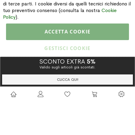
di terze parti. I cookie diversi da quelli tecnici richiedono il
INFORMAZIONI
tuo preventivo consenso (consulta la nostra
Cookie
Policy
).
PAGAMENTI & SPEDIZIONI
ACCETTA COOKIE
CATALOGO
GESTISCI COOKIE
SCONTO EXTRA
5%
Valido sugli articoli già scontati.
Copyright © 2015 Gioielleria Oreste Troso. All rights reserved. P. IVA
IT02064590751
CLICCA QUI!
Privacy Policy
Cookie Policy