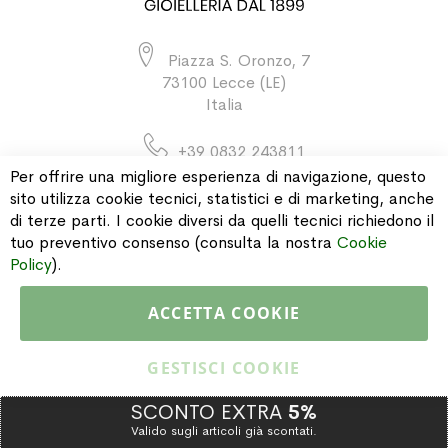
Piazza S. Oronzo, 7
73100 Lecce (LE)
Italia
+39 0832 243811
Per offrire una migliore esperienza di navigazione, questo
sito utilizza cookie tecnici, statistici e di marketing, anche
di terze parti. I cookie diversi da quelli tecnici richiedono il
INFORMAZIONI
tuo preventivo consenso (consulta la nostra
Cookie
Policy
).
PAGAMENTI & SPEDIZIONI
ACCETTA COOKIE
CATALOGO
GESTISCI COOKIE
SCONTO EXTRA
5%
Valido sugli articoli già scontati.
Copyright © 2015 Gioielleria Oreste Troso. All rights reserved. P. IVA