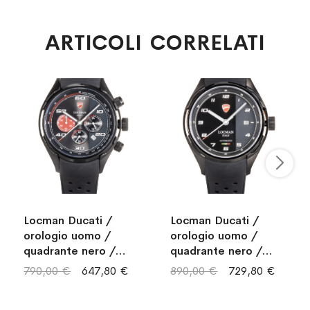
ARTICOLI CORRELATI
Locman Ducati /
Locman Ducati /
orologio uomo /
orologio uomo /
quadrante nero /
quadrante nero /
cassa acciaio e PVD
cassa acciaio e PVD
790,00 €
647,80 €
890,00 €
729,80 €
nero / cinturino
nero / cinturino
silicone nero
silicone nero