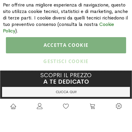
Per offrire una migliore esperienza di navigazione, questo
sito utilizza cookie tecnici, statistici e di marketing, anche
di terze parti. I cookie diversi da quelli tecnici richiedono il
INFORMAZIONI
tuo preventivo consenso (consulta la nostra
Cookie
Policy
).
PAGAMENTI & SPEDIZIONI
ACCETTA COOKIE
CATALOGO
GESTISCI COOKIE
SCOPRI IL PREZZO
A TE DEDICATO
Copyright © 2015 Gioielleria Oreste Troso. All rights reserved. P. IVA
IT02064590751
CLICCA QUI!
Privacy Policy
Cookie Policy