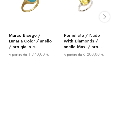
Marco Bicego /
Pomellato / Nudo
Lunaria Color / anello
With Diamonds /
/ oro giallo e
anello Maxi / oro
turchese
bianco, oro rosa,
1.740,00 €
6.200,00 €
A partire da
A partire da
quarzo lemon e
diamanti