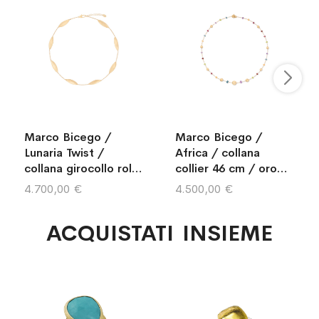
Marco Bicego /
Marco Bicego /
Lunaria Twist /
Africa / collana
collana girocollo rolò
collier 46 cm / oro
42 cm / oro giallo
giallo e pietre
4.700,00 €
4.500,00 €
multicolore
ACQUISTATI INSIEME