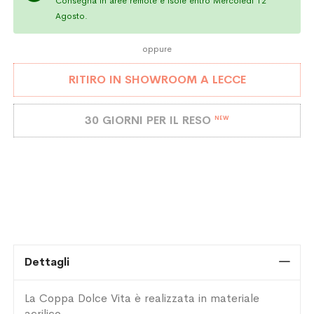
Consegna in aree remote e isole entro Mercoledì 12
Agosto.
oppure
RITIRO IN SHOWROOM A LECCE
30 GIORNI PER IL RESO
NEW
Dettagli
La Coppa Dolce Vita è realizzata in materiale
acrilico.