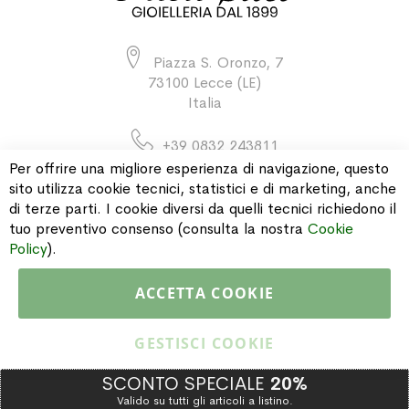
Piazza S. Oronzo, 7
73100 Lecce (LE)
Italia
+39 0832 243811
Per offrire una migliore esperienza di navigazione, questo
sito utilizza cookie tecnici, statistici e di marketing, anche
di terze parti. I cookie diversi da quelli tecnici richiedono il
INFORMAZIONI
tuo preventivo consenso (consulta la nostra
Cookie
Policy
).
PAGAMENTI & SPEDIZIONI
ACCETTA COOKIE
CATALOGO
GESTISCI COOKIE
SCONTO SPECIALE
20%
Valido su tutti gli articoli a listino.