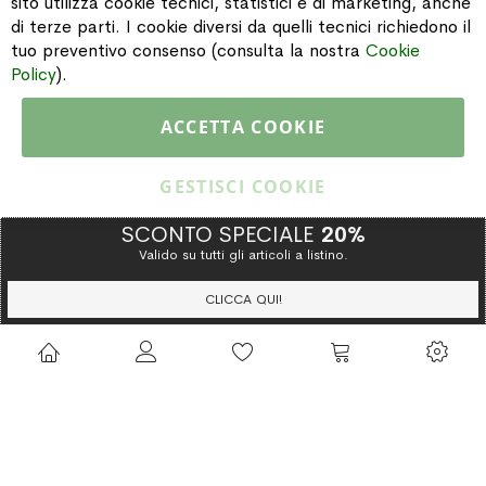
sito utilizza cookie tecnici, statistici e di marketing, anche
di terze parti. I cookie diversi da quelli tecnici richiedono il
INFORMAZIONI
tuo preventivo consenso (consulta la nostra
Cookie
Policy
).
PAGAMENTI & SPEDIZIONI
ACCETTA COOKIE
CATALOGO
GESTISCI COOKIE
SCONTO SPECIALE
20%
Valido su tutti gli articoli a listino.
Copyright © 2015 Gioielleria Oreste Troso. All rights reserved. P. IVA
IT02064590751
CLICCA QUI!
Privacy Policy
Cookie Policy