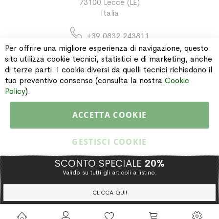
73100 Lecce (LE)
Italia
+39 0832 243811
Per offrire una migliore esperienza di navigazione, questo
sito utilizza cookie tecnici, statistici e di marketing, anche
di terze parti. I cookie diversi da quelli tecnici richiedono il
INFORMAZIONI
tuo preventivo consenso (consulta la nostra
Cookie
Policy
).
PAGAMENTI & SPEDIZIONI
ACCETTA COOKIE
CATALOGO
GESTISCI COOKIE
SCONTO SPECIALE
20%
Valido su tutti gli articoli a listino.
Copyright © 2015 Gioielleria Oreste Troso. All rights reserved. P. IVA
IT02064590751
CLICCA QUI!
Privacy Policy
Cookie Policy