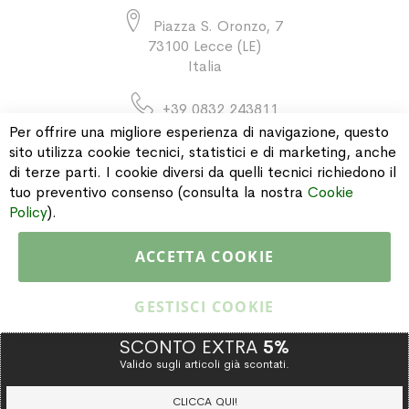
Piazza S. Oronzo, 7
73100 Lecce (LE)
Italia
+39 0832 243811
Per offrire una migliore esperienza di navigazione, questo
sito utilizza cookie tecnici, statistici e di marketing, anche
di terze parti. I cookie diversi da quelli tecnici richiedono il
INFORMAZIONI
tuo preventivo consenso (consulta la nostra
Cookie
Policy
).
PAGAMENTI & SPEDIZIONI
ACCETTA COOKIE
CATALOGO
GESTISCI COOKIE
SCONTO EXTRA
5%
Valido sugli articoli già scontati.
Copyright © 2015 Gioielleria Oreste Troso. All rights reserved. P. IVA
IT02064590751
CLICCA QUI!