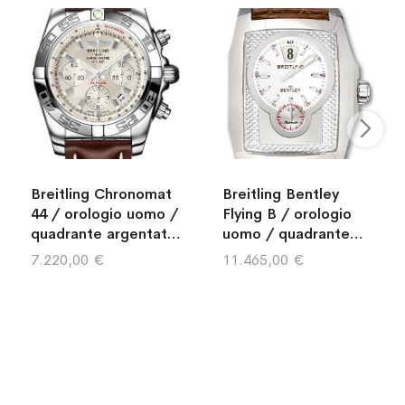
Breitling Chronomat
Breitling Bentley
44 / orologio uomo /
Flying B / orologio
quadrante argentato
uomo / quadrante
sierra / cassa acciaio
argentato con
7.220,00 €
11.465,00 €
/ cinturino pelle
madreperla / cassa
marrone
acciaio / cinturino
pelle marrone