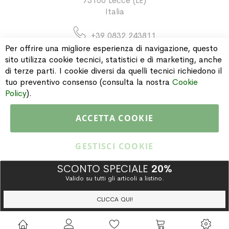
73100 Lecce (LE)
Italia
+39 0832 243811
Per offrire una migliore esperienza di navigazione, questo
sito utilizza cookie tecnici, statistici e di marketing, anche
di terze parti. I cookie diversi da quelli tecnici richiedono il
INFORMAZIONI
tuo preventivo consenso (consulta la nostra
Cookie
Policy
).
PAGAMENTI & SPEDIZIONI
ACCETTA COOKIE
CATALOGO
GESTISCI COOKIE
SCONTO SPECIALE
20%
Valido su tutti gli articoli a listino.
Copyright © 2015 Gioielleria Oreste Troso. All rights reserved. P. IVA
IT02064590751
CLICCA QUI!
Privacy Policy
Cookie Policy