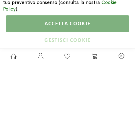
tuo preventivo consenso (consulta la nostra
Cookie
CATALOGO
Policy
).
ACCETTA COOKIE
Copyright © 2015 Gioielleria Oreste Troso. All rights reserved. P. IVA
IT02064590751
GESTISCI COOKIE
Privacy Policy
Cookie Policy