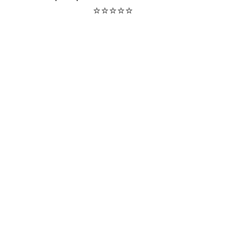
⭐⭐⭐⭐⭐