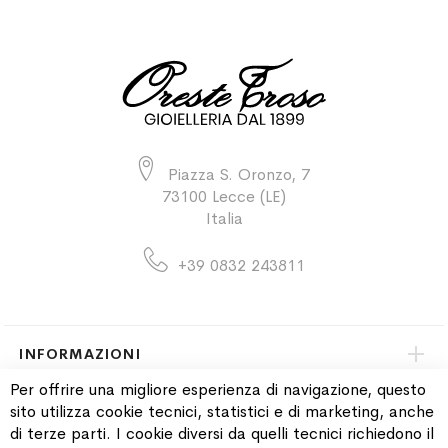
Piazza S. Oronzo, 7
73100 Lecce (LE)
Italia
+39 0832 243811
INFORMAZIONI
Per offrire una migliore esperienza di navigazione, questo
sito utilizza cookie tecnici, statistici e di marketing, anche
PAGAMENTI & SPEDIZIONI
di terze parti. I cookie diversi da quelli tecnici richiedono il