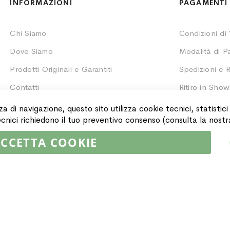
INFORMAZIONI
PAGAMENTI 
Chi Siamo
Condizioni di
Dove Siamo
Modalità di 
Prodotti Originali e Garantiti
Spedizioni e R
Contatti
Ritiro in Sho
Monitoraggio 
za di navigazione, questo sito utilizza cookie tecnici, statistic
 tecnici richiedono il tuo preventivo consenso (consulta la nost
CCETTA COOKIE
02064590751