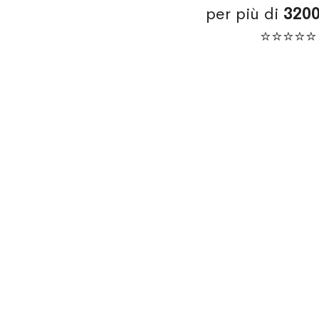
per più di
320
⭐⭐⭐⭐⭐