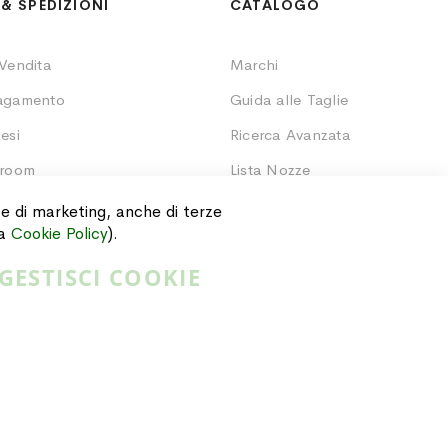
& SPEDIZIONI
CATALOGO
 Vendita
Marchi
Pagamento
Guida alle Taglie
esi
Ricerca Avanzata
wroom
Lista Nozze
Ordini
i e di marketing, anche di terze
ra
Cookie Policy
).
GESTISCI COOKIE
Privacy Policy
Cookie Policy