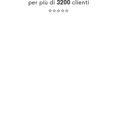
per più di
3200
clienti
⭐⭐⭐⭐⭐