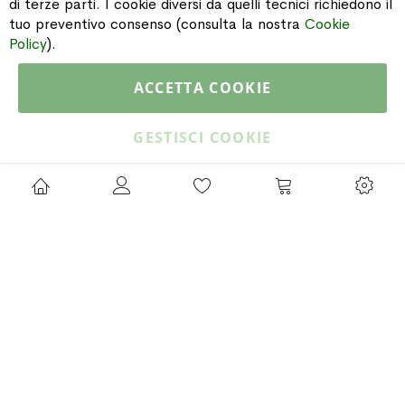
di terze parti. I cookie diversi da quelli tecnici richiedono il
tuo preventivo consenso (consulta la nostra
Cookie
CATALOGO
Policy
).
ACCETTA COOKIE
Copyright © 2015 Gioielleria Oreste Troso. All rights reserved. P. IVA
IT02064590751
GESTISCI COOKIE
Privacy Policy
Cookie Policy