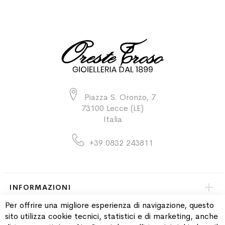
Piazza S. Oronzo, 7
73100 Lecce (LE)
Italia
+39 0832 243811
INFORMAZIONI
Per offrire una migliore esperienza di navigazione, questo
sito utilizza cookie tecnici, statistici e di marketing, anche
PAGAMENTI & SPEDIZIONI