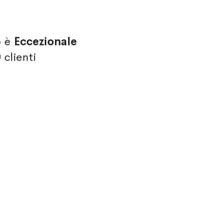
o è
Eccezionale
0
clienti