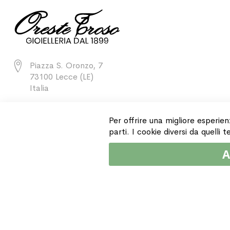
Piazza S. Oronzo, 7
73100 Lecce (LE)
Italia
+39 0832 243811
Per offrire una migliore esperien
parti. I cookie diversi da quelli
A
Copyright © 2015 Gioielleria Oreste Troso. All rights reserved. P. IVA IT