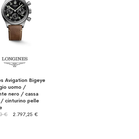
s Avigation Bigeye
ogio uomo /
nte nero / cassa
 / cinturino pelle
e
00 €
2.797,25 €