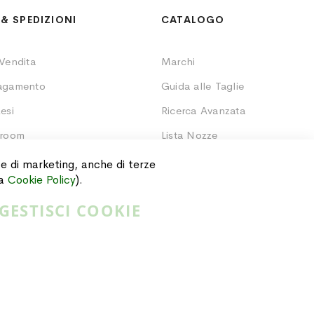
& SPEDIZIONI
CATALOGO
 Vendita
Marchi
Pagamento
Guida alle Taglie
esi
Ricerca Avanzata
wroom
Lista Nozze
Ordini
i e di marketing, anche di terze
ra
Cookie Policy
).
GESTISCI COOKIE
Privacy Policy
Cookie Policy