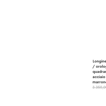
Longine
/ orol
quadra
acciaio
marron
3.350,