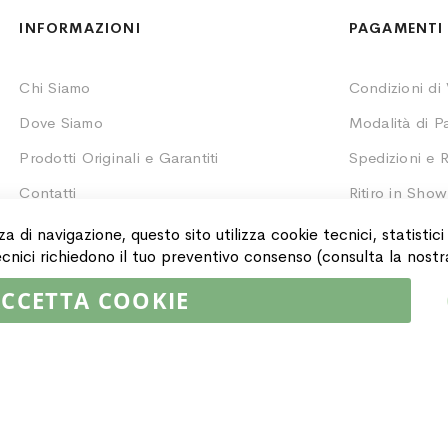
INFORMAZIONI
PAGAMENTI 
Chi Siamo
Condizioni di
Dove Siamo
Modalità di 
Prodotti Originali e Garantiti
Spedizioni e R
Contatti
Ritiro in Sho
Monitoraggio 
za di navigazione, questo sito utilizza cookie tecnici, statistic
 tecnici richiedono il tuo preventivo consenso (consulta la nost
CCETTA COOKIE
02064590751