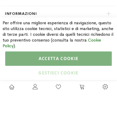
INFORMAZIONI
Per offrire una migliore esperienza di navigazione, questo
sito utilizza cookie tecnici, statistici e di marketing, anche
PAGAMENTI & SPEDIZIONI
di terze parti. I cookie diversi da quelli tecnici richiedono il
tuo preventivo consenso (consulta la nostra
Cookie
CATALOGO
Policy
).
ACCETTA COOKIE
Copyright © 2015 Gioielleria Oreste Troso. All rights reserved. P. IVA
IT02064590751
GESTISCI COOKIE
Privacy Policy
Cookie Policy