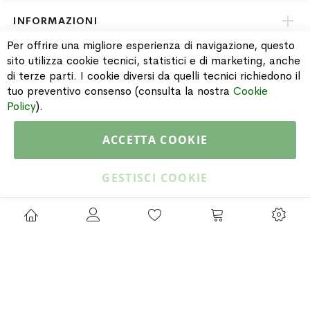
INFORMAZIONI
Per offrire una migliore esperienza di navigazione, questo
sito utilizza cookie tecnici, statistici e di marketing, anche
PAGAMENTI & SPEDIZIONI
di terze parti. I cookie diversi da quelli tecnici richiedono il
tuo preventivo consenso (consulta la nostra
Cookie
CATALOGO
Policy
).
ACCETTA COOKIE
Copyright © 2015 Gioielleria Oreste Troso. All rights reserved. P. IVA
IT02064590751
GESTISCI COOKIE
Privacy Policy
Cookie Policy