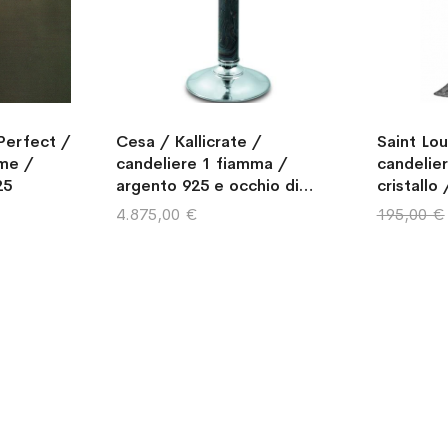
Perfect /
Cesa / Kallicrate /
Saint Lou
me /
candeliere 1 fiamma /
candelie
25
argento 925 e occhio di
cristallo
ferro
4.875,00 €
195,00 €