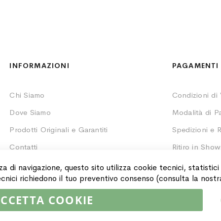
INFORMAZIONI
PAGAMENTI 
Chi Siamo
Condizioni di
Dove Siamo
Modalità di 
Prodotti Originali e Garantiti
Spedizioni e R
Contatti
Ritiro in Sho
Monitoraggio 
za di navigazione, questo sito utilizza cookie tecnici, statistic
 tecnici richiedono il tuo preventivo consenso (consulta la nost
CCETTA COOKIE
02064590751