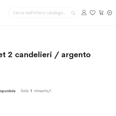
Cerca
Carrello
Cerca
t 2 candelieri / argento
Solo
1
rimasto/i
isponibile