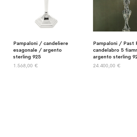
Pampaloni / candeliere
Pampaloni / Past 
esagonale / argento
candelabro 5 fiam
sterling 925
argento sterling 9
1.568,00 €
24.400,00 €