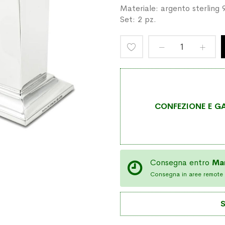
Materiale: argento sterling 
Set: 2 pz.
Aggiungi
alla
lista
CONFEZIONE E GA
desideri
Consegna entro
Ma
Consegna in aree remote 
S