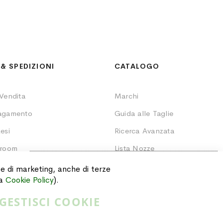
& SPEDIZIONI
CATALOGO
 Vendita
Marchi
Pagamento
Guida alle Taglie
esi
Ricerca Avanzata
wroom
Lista Nozze
SCONTO SPECIALE
20%
Ordini
i e di marketing, anche di terze
Valido su tutti gli articoli a listino.
ra
Cookie Policy
).
GESTISCI COOKIE
CLICCA QUI!
Privacy Policy
Cookie Policy