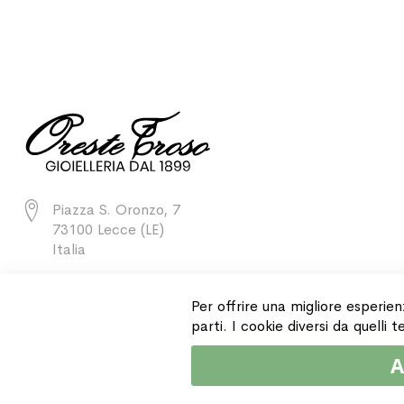
Piazza S. Oronzo, 7
73100 Lecce (LE)
Italia
+39 0832 243811
Per offrire una migliore esperien
parti. I cookie diversi da quelli
A
Copyright © 2015 Gioielleria Oreste Troso. All rights reserved. P. IVA IT