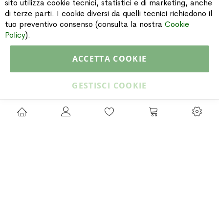
sito utilizza cookie tecnici, statistici e di marketing, anche
PAGAMENTI & SPEDIZIONI
di terze parti. I cookie diversi da quelli tecnici richiedono il
tuo preventivo consenso (consulta la nostra
Cookie
CATALOGO
Policy
).
ACCETTA COOKIE
Copyright © 2015 Gioielleria Oreste Troso. All rights reserved. P. IVA
IT02064590751
GESTISCI COOKIE
Privacy Policy
Cookie Policy