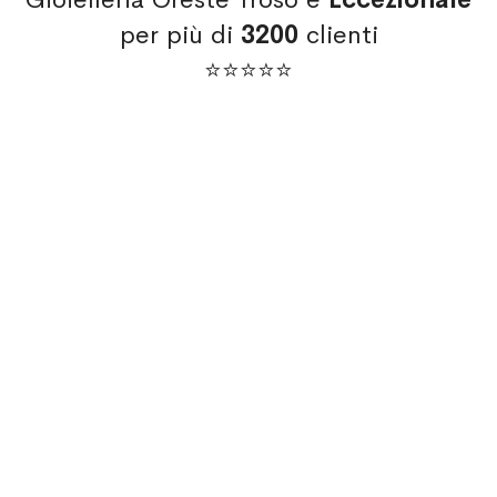
per più di
3200
clienti
⭐⭐⭐⭐⭐