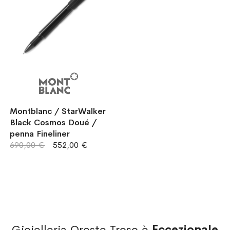
Montblanc / StarWalker
Black Cosmos Doué /
penna Fineliner
690,00 €
552,00 €
Gioielleria Oreste Troso è
Eccezionale